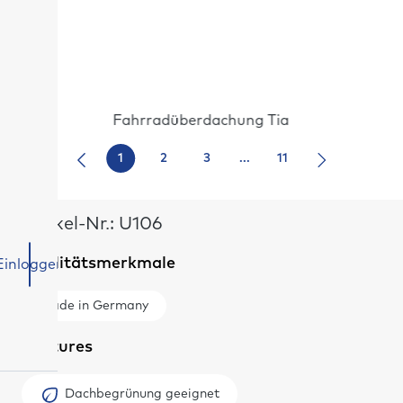
Fahrradüberdachung Tia
1
2
3
...
11
Artikel-Nr.:
U106
Qualitätsmerkmale
Einloggen
Made in Germany
Features
Dachbegrünung geeignet