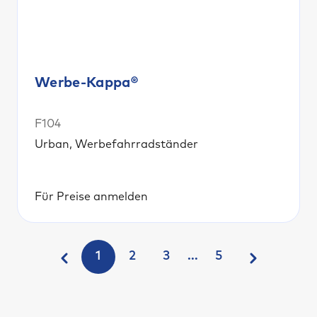
Werbe-Kappa®
F104
Urban, Werbefahrradständer
Für Preise anmelden
1
2
3
…
5