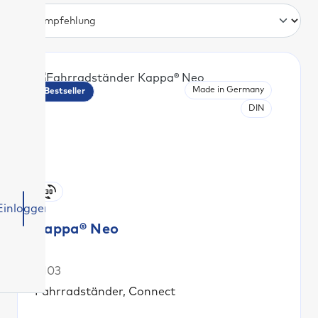
Made in Germany
Bestseller
DIN
Einloggen
Kappa® Neo
F103
Fahrradständer, Connect