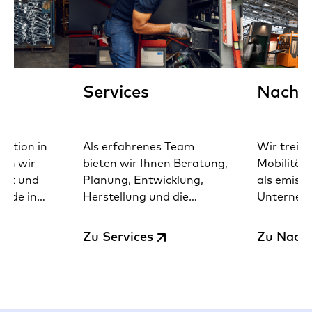
Services
Nachha
uktion in
Als erfahrenes Team
Wir treibe
ern wir
bieten wir Ihnen Beratung,
Mobilität
heit und
Planung, Entwicklung,
als emiss
Made in
Herstellung und die
Unternehm
49.
komplette Montage von
Vermeidun
unseren Produkten –
und Ausgl
Zu Services
Zu Nachh
schnell, sicher und
Emissione
deutschlandweit.