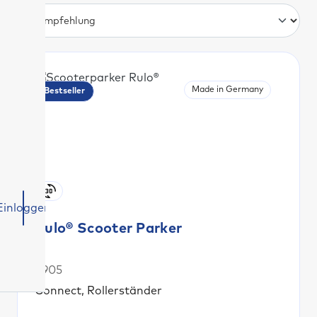
Made in Germany
Bestseller
Einloggen
Rulo® Scooter Parker
F905
Connect, Rollerständer