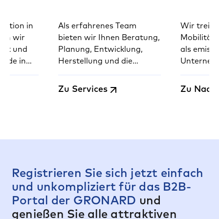
uktion in
Als erfahrenes Team
Wir treibe
ern wir
bieten wir Ihnen Beratung,
Mobilität
heit und
Planung, Entwicklung,
als emiss
Made in
Herstellung und die
Unternehm
49.
komplette Montage von
Vermeidun
unseren Produkten –
und Ausgl
Zu Services
Zu Nachh
schnell, sicher und
Emissione
deutschlandweit.
Registrieren Sie sich jetzt einfach
und unkompliziert für das B2B-
Portal der GRONARD
und
genießen Sie alle attraktiven